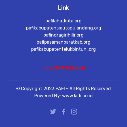
Link
pafilahatkota.org
pafikabupatensiautagulandang.org
pafindragirihilir.org
pafipasamanbaratkab.org
pafikabupatentelukbintuni.org
Lihat link lengkap
© Copyright 2023 PAFI - All Rights Reserved
Powered By: www.kidi.co.id
best porn video
porn
xxx video
adult video
phising site
fake